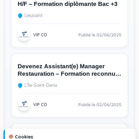
H/F – Formation diplômante Bac +3
Lieusaint
VIP CO
Publié le 02/06/2025
Devenez Assistant(e) Manager
Restauration – Formation reconnue
niveau supérieur
L'Île-Saint-Denis
VIP CO
Publié le 02/06/2025
Manager Restauration en
Cookies