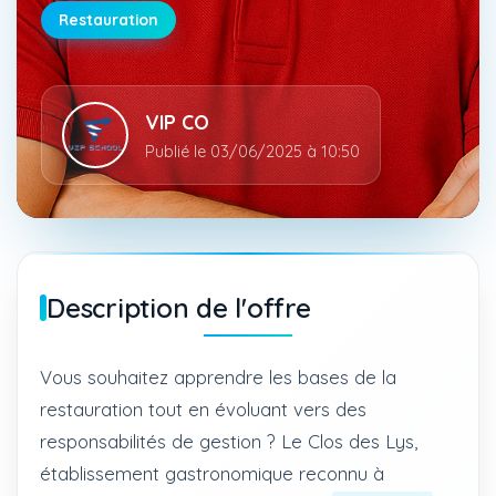
Restauration
VIP CO
Publié le 03/06/2025 à 10:50
Description de l'offre
Vous souhaitez apprendre les bases de la
restauration tout en évoluant vers des
responsabilités de gestion ? Le Clos des Lys,
établissement gastronomique reconnu à