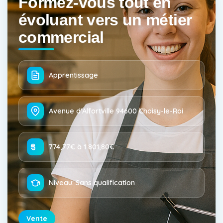
Formez-vous tout en
évoluant vers un métier
commercial
Apprentissage
Avenue d'Alfortville 94600 Choisy-le-Roi
774,77€ à 1 801,80€
Niveau: Sans qualification
Vente