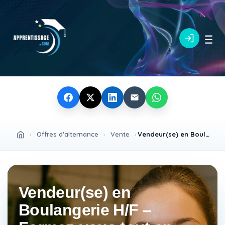
›
Offres d'alternance
›
Vente
›
Vendeur(se) en Boulangerie H/F – Formez-vous tout en évoluant vers un métier commercial
Vendeur(se) en
Boulangerie H/F –