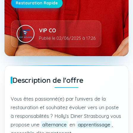
Restauration Rapide
VIP CO
Publié le 02/06/2025 à 17:26
Description de l'offre
Vous êtes passionné(e) par l’univers de la
restauration et souhaitez évoluer vers un poste
à responsabilités ? Holly’s Diner Strasbourg vous
propose une
alternance
en
apprentissage
,