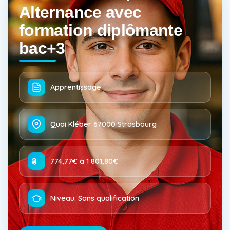
Alternance avec
formation diplômante
bac+3
Apprentissage
Quai Kléber 67000 Strasbourg
774,77€ à 1 801,80€
Niveau: Sans qualification