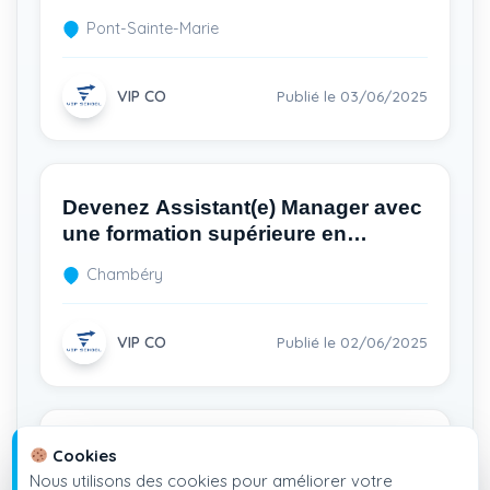
Pont-Sainte-Marie
VIP CO
Publié le 03/06/2025
Devenez Assistant(e) Manager avec
une formation supérieure en
restauration rapide H/F
Chambéry
VIP CO
Publié le 02/06/2025
Rejoignez Les Troyes Libanais H/F
Cookies
– Formez-vous en alternance à un
Nous utilisons des cookies pour améliorer votre