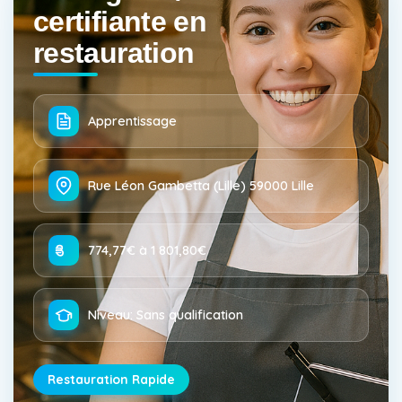
certifiante en
restauration
Apprentissage
Rue Léon Gambetta (Lille) 59000 Lille
774,77€ à 1 801,80€
Niveau: Sans qualification
Restauration Rapide