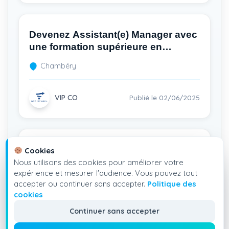
Devenez Assistant(e) Manager avec
une formation supérieure en
restauration rapide H/F
Chambéry
VIP CO
Publié le 02/06/2025
Devenez Manager en restauration
Cookies
H/F – Alternance avec formation
Nous utilisons des cookies pour améliorer votre
expérience et mesurer l'audience. Vous pouvez tout
diplômante bac+3
Strasbourg
accepter ou continuer sans accepter.
Politique des
cookies
Continuer sans accepter
VIP CO
Publié le 02/06/2025