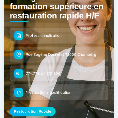
formation supérieure en
restauration rapide H/F
Professionnalisation
Rue Eugène Ducretet 73000 Chambéry
774,77€ à 1 801,80€
Niveau: Sans qualification
Restauration Rapide