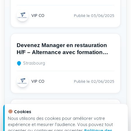
VIP CO
Publié le 03/06/2025
Devenez Manager en restauration
H/F – Alternance avec formation
diplômante bac+3
Strasbourg
VIP CO
Publié le 02/06/2025
Rejoignez Les Troyes Libanais H/F
Cookies
– Formez-vous en alternance à un
Nous utilisons des cookies pour améliorer votre
expérience et mesurer l'audience. Vous pouvez tout
Bac+3
Troyes
accepter ou continuer sans accepter.
Politique des