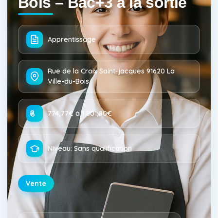
Bois – Bac+3 à la sortie
Apprentissage
Rue de la Croix Saint-jacques 91620 La
Ville-du-Bois
774,77€ à 1 801,80€
Niveau: Sans qualification
Vente