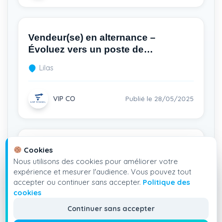
Vendeur(se) en alternance –
Évoluez vers un poste de
commercial avec une certification
Lilas
professionnelle
VIP CO
Publié le 28/05/2025
Alternance Commercial – CBD Shop
Cookies
Paris 9e – Vers un Bac+3
Nous utilisons des cookies pour améliorer votre
expérience et mesurer l'audience. Vous pouvez tout
Paris
accepter ou continuer sans accepter.
Politique des
cookies
Continuer sans accepter
VIP CO
Mise à jour le 28/05/2025