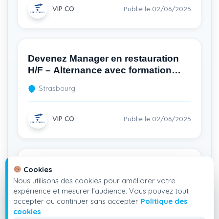
VIP CO
Publié le 02/06/2025
Devenez Manager en restauration
H/F – Alternance avec formation
diplômante bac+3
Strasbourg
VIP CO
Publié le 02/06/2025
Rejoignez Les Troyes Libanais H/F
Cookies
– Formez-vous en alternance à un
Nous utilisons des cookies pour améliorer votre
expérience et mesurer l'audience. Vous pouvez tout
Bac+3
Troyes
accepter ou continuer sans accepter.
Politique des
cookies