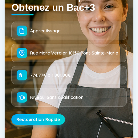
Obtenez un Bac+3
Apprentissage
Rue Marc Verdier 10150 Pont-Sainte-Marie
774,77€ à 1 801,80€
Niveau: Sans qualification
Restauration Rapide